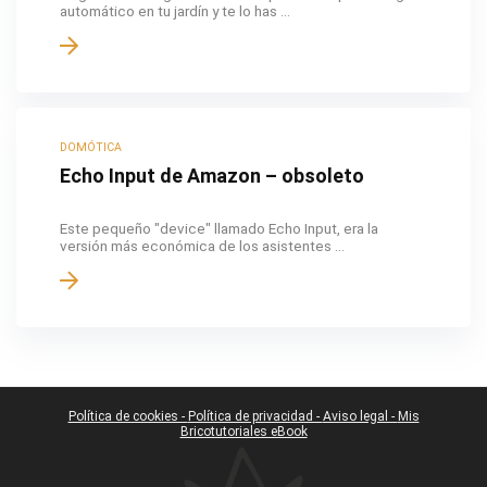
automático en tu jardín y te lo has ...
DOMÓTICA
Echo Input de Amazon – obsoleto
Este pequeño "device" llamado Echo Input, era la
versión más económica de los asistentes ...
Política de cookies -
Política de privacidad -
Aviso legal -
Mis
Bricotutoriales eBook