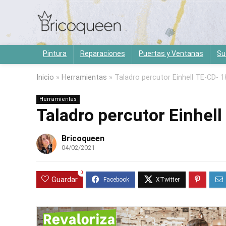
Pintura
Reparaciones
Puertas y Ventanas
Su
Inicio
»
Herramientas
»
Taladro percutor Einhell TE-CD- 18
Herramientas
Taladro percutor Einhell
Bricoqueen
04/02/2021
0
Guardar