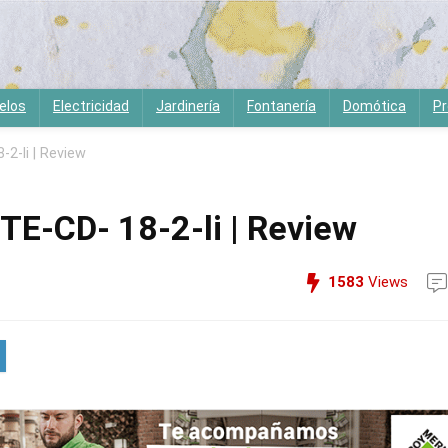
elos
Electricidad
Jardinería
Fontanería
Domótica
Pr
-2-li | Review
 TE-CD- 18-2-li | Review
1583
Views