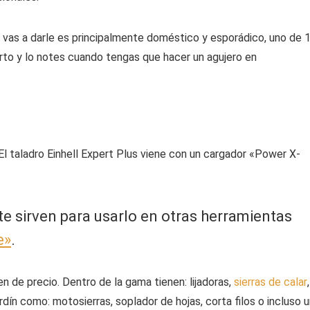
e vas a darle es principalmente doméstico y esporádico, uno de 
orto y lo notes cuando tengas que hacer un agujero en
 El taladro Einhell Expert Plus viene con un cargador «Power X-
te sirven para usarlo en otras herramientas
e»
.
en de precio. Dentro de la gama tienen: lijadoras,
sierras de calar
,
ara el jardín como: motosierras, soplador de hojas, corta filos o incluso 