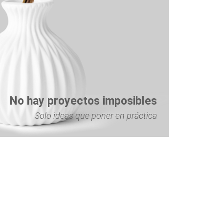
No hay proyectos imposibles
Solo ideas que poner en práctica