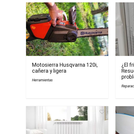
Motosierra Husqvarna 120i,
¿El f
cañera y ligera
Resue
prob
Herramientas
Reparac