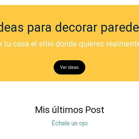
deas para decorar pared
 tu casa el sitio donde quieres realment
Ver ideas
Mis últimos Post
Échale un ojo