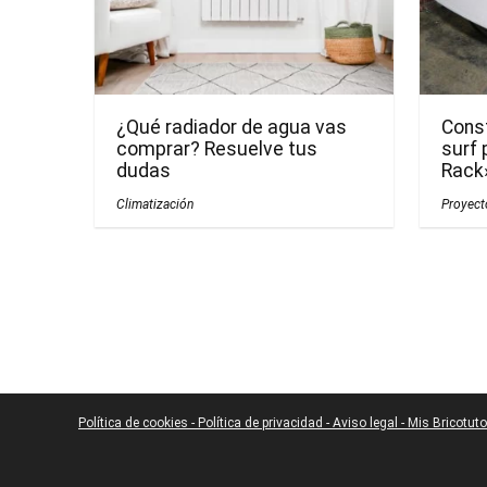
¿Qué radiador de agua vas
Const
comprar? Resuelve tus
surf 
dudas
Rack
Climatización
Proyect
Política de cookies -
Política de privacidad -
Aviso legal -
Mis Bricotuto