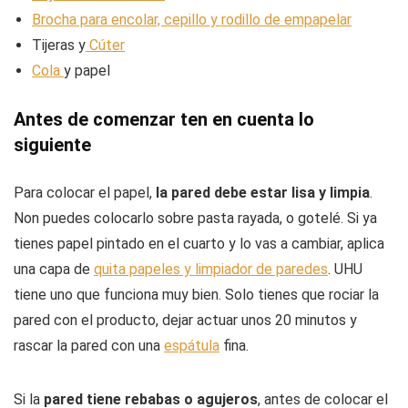
Brocha para encolar, cepillo y rodillo de empapelar
Tijeras y
Cúter
Cola
y papel
Antes de comenzar ten en cuenta lo
siguiente
Para colocar el papel,
la pared debe estar lisa y limpia
.
Non puedes colocarlo sobre pasta rayada, o gotelé. Si ya
tienes papel pintado en el cuarto y lo vas a cambiar, aplica
una capa de
quita papeles y limpiador de paredes
. UHU
tiene uno que funciona muy bien. Solo tienes que rociar la
pared con el producto, dejar actuar unos 20 minutos y
rascar la pared con una
espátula
fina.
Si la
pared tiene rebabas o agujeros
, antes de colocar el