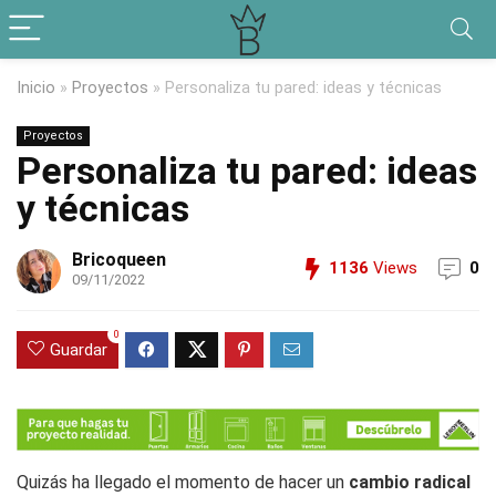
Inicio
»
Proyectos
»
Personaliza tu pared: ideas y técnicas
Proyectos
Personaliza tu pared: ideas
y técnicas
Bricoqueen
1136
Views
0
09/11/2022
0
Guardar
Quizás ha llegado el momento de hacer un
cambio radical